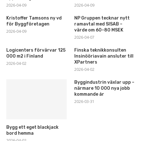
2026-04-09
2026-04-09
Kristoffer Tamsons ny vd
NP Gruppen tecknar nytt
för Byggföretagen
ramavtal med SISAB –
värde om 60–80 MSEK
2026-04-09
2026-04-07
Logicenters förvärvar 125
Finska teknikkonsulten
000 m2 i Finland
Insinööriavain ansluter till
XPartners
2026-04-02
2026-04-02
Byggindustrin växlar upp –
närmare 10 000 nya jobb
kommande år
2026-03-31
Bygg ett eget blackjack
bord hemma
2026-04-02