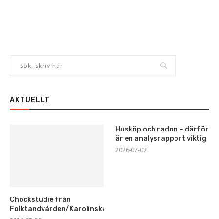
AKTUELLT
Husköp och radon – därför
är en analysrapport viktig
2026-07-02
Chockstudie från
Folktandvården/Karolinska