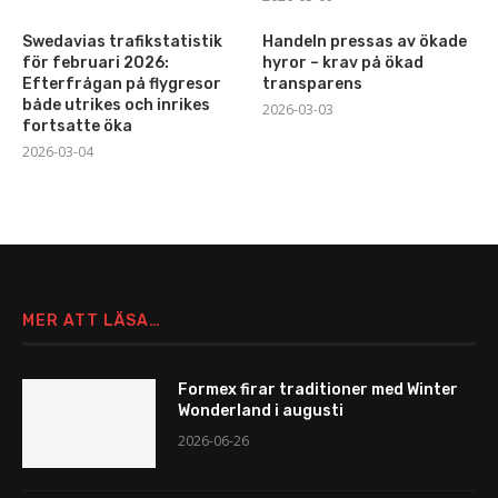
Swedavias trafikstatistik
Handeln pressas av ökade
för februari 2026:
hyror – krav på ökad
Efterfrågan på flygresor
transparens
både utrikes och inrikes
2026-03-03
fortsatte öka
2026-03-04
MER ATT LÄSA…
Formex firar traditioner med Winter
Wonderland i augusti
2026-06-26