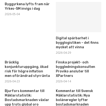
Byggyrkena lyfts fram när
Yrkes-SM invigs i dag
2026-05-04
Digital spårbarhet i
bygglogistiken – det finns
mycket att vinna
2026-04-29
Bräcklig
Finska projekt- och
konjunkturuppgång, ökad
byggledningskonsulten
risk för högre inflation
Proviko ansluter till
men oförändrad styrränta
XPartners
2026-04-23
2026-04-14
Bjurfors kommentar till
Kommentar till Svensk
Mäklarstatistik:
Mäklarstatistik: Nya
Bostadsmarknaden växlar
bolåneregler lyfter
upp trots global oro
bostadsmarknaden