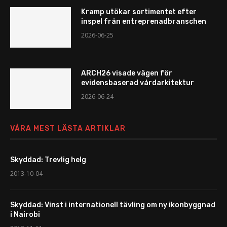
Kramp utökar sortimentet efter
inspel från entreprenadbranschen
2026-06-25
ARCH26 visade vägen för
evidensbaserad vårdarkitektur
2026-06-24
VÅRA MEST LÄSTA ARTIKLAR
Skyddad: Trevlig helg
2013-10-04
Skyddad: Vinst i internationell tävling om ny ikonbyggnad
i Nairobi