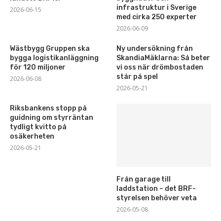
infrastruktur i Sverige
2026-06-15
med cirka 250 experter
2026-06-09
Wästbygg Gruppen ska
Ny undersökning från
bygga logistikanläggning
SkandiaMäklarna: Så beter
för 120 miljoner
vi oss när drömbostaden
står på spel
2026-06-08
2026-05-21
Riksbankens stopp på
guidning om styrräntan
tydligt kvitto på
osäkerheten
2026-05-21
Från garage till
laddstation – det BRF-
styrelsen behöver veta
2026-05-08