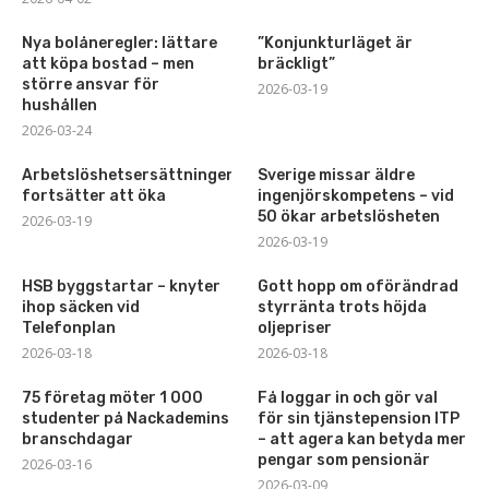
Nya bolåneregler: lättare
”Konjunkturläget är
att köpa bostad – men
bräckligt”
större ansvar för
2026-03-19
hushållen
2026-03-24
Arbetslöshetsersättningen
Sverige missar äldre
fortsätter att öka
ingenjörskompetens – vid
50 ökar arbetslösheten
2026-03-19
2026-03-19
HSB byggstartar – knyter
Gott hopp om oförändrad
ihop säcken vid
styrränta trots höjda
Telefonplan
oljepriser
2026-03-18
2026-03-18
75 företag möter 1 000
Få loggar in och gör val
studenter på Nackademins
för sin tjänstepension ITP
branschdagar
– att agera kan betyda mer
pengar som pensionär
2026-03-16
2026-03-09