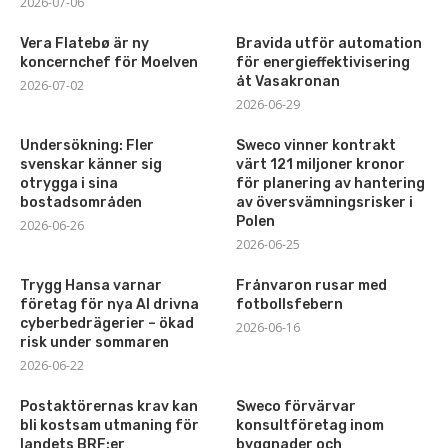
2026-07-06
Vera Flatebø är ny
Bravida utför automation
koncernchef för Moelven
för energieffektivisering
åt Vasakronan
2026-07-02
2026-06-29
Undersökning: Fler
Sweco vinner kontrakt
svenskar känner sig
värt 121 miljoner kronor
otrygga i sina
för planering av hantering
bostadsområden
av översvämningsrisker i
Polen
2026-06-26
2026-06-25
Trygg Hansa varnar
Frånvaron rusar med
företag för nya AI drivna
fotbollsfebern
cyberbedrägerier – ökad
2026-06-16
risk under sommaren
2026-06-22
Postaktörernas krav kan
Sweco förvärvar
bli kostsam utmaning för
konsultföretag inom
landets BRF:er
byggnader och